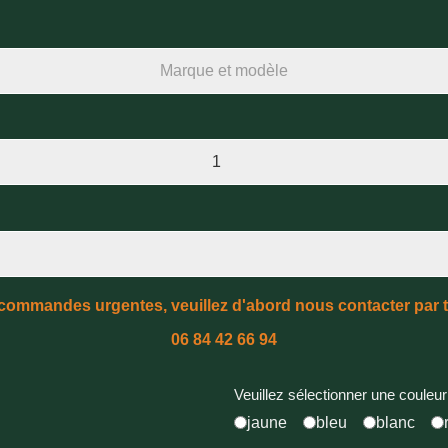
 commandes urgentes, veuillez d'abord nous contacter par 
06 84 42 66 94
Veuillez sélectionner une couleur
jaune
bleu
blanc