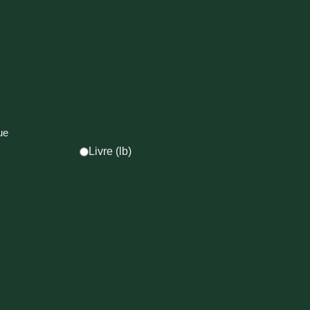
ue
Livre (lb)