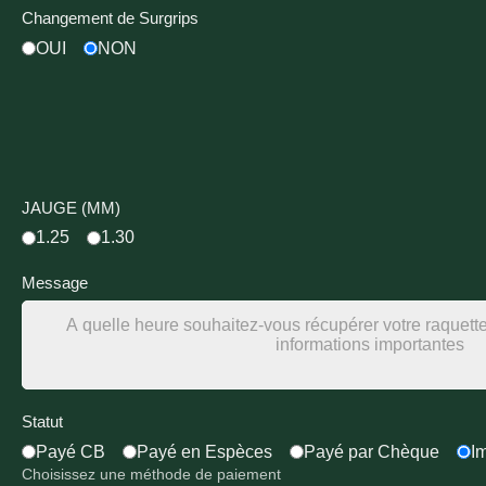
Changement de Surgrips
OUI
NON
JAUGE (MM)
1.25
1.30
Message
Statut
Payé CB
Payé en Espèces
Payé par Chèque
I
Choisissez une méthode de paiement