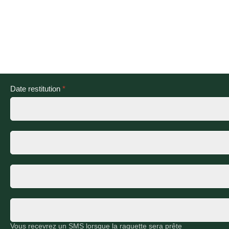
Date restitution
*
Vous recevrez un SMS lorsque la raquette sera prête